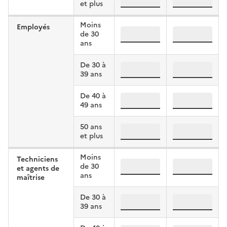
et plus
Moins
Employés
emp, :29, femmes
emp, :29, ho
de 30
ans
De 30 à
emp, 30:39, femmes
emp, 30:39, 
39 ans
De 40 à
emp, 40:49, femmes
emp, 40:49, 
49 ans
50 ans
emp, 50:, femmes
emp, 50:, ho
et plus
Moins
Techniciens
tam, :29, femmes
tam, :29, ho
de 30
et agents de
ans
maîtrise
De 30 à
tam, 30:39, femmes
tam, 30:39, 
39 ans