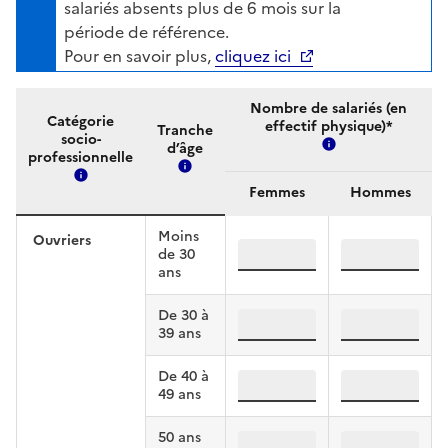
salariés absents plus de 6 mois sur la
période de référence.
Pour en savoir plus,
cliquez ici
Nombre de salariés (en
Catégorie
effectif physique)*
Tranche
socio-
d’âge
Plus d'information
professionnelle
Plus d'informations
Plus d'informations
Femmes
Hommes
Moins
Ouvriers
ouv, :29, femmes
ouv, :29, ho
de 30
ans
De 30 à
ouv, 30:39, femmes
ouv, 30:39, 
39 ans
De 40 à
ouv, 40:49, femmes
ouv, 40:49, 
49 ans
50 ans
ouv, 50:, femmes
ouv, 50:, ho