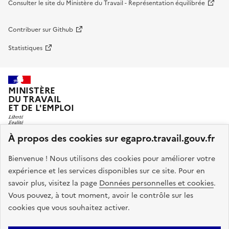
Consulter le site du Ministère du Travail - Représentation équilibrée
Contribuer sur Github
Statistiques
MINISTÈRE
DU TRAVAIL
ET DE L'EMPLOI
À propos des cookies sur egapro.travail.gouv.fr
Index Egapro et Représentation équilibrée sont développés
Bienvenue ! Nous utilisons des cookies pour améliorer votre
et maintenus par les équipes de la fabrique numérique des
expérience et les services disponibles sur ce site.
Pour en
ministères sociaux.
savoir plus, visitez la page
Données personnelles et cookies
.
info.gouv.fr
service-public.fr
Vous pouvez, à tout moment, avoir le contrôle sur les
cookies que vous souhaitez activer.
legifrance.gouv.fr
data.gouv.fr