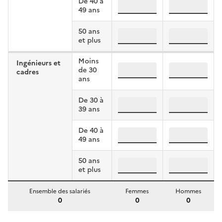
De 40 à
tam, 40:49, femmes
tam, 40:49, 
49 ans
50 ans
tam, 50:, femmes
tam, 50:, ho
et plus
Moins
Ingénieurs et
ic, :29, femmes
ic, :29, homm
de 30
cadres
ans
De 30 à
ic, 30:39, femmes
ic, 30:39, ho
39 ans
De 40 à
ic, 40:49, femmes
ic, 40:49, ho
49 ans
50 ans
ic, 50:, femmes
ic, 50:, homm
et plus
Ensemble des salariés
Femmes
Hommes
0
0
0