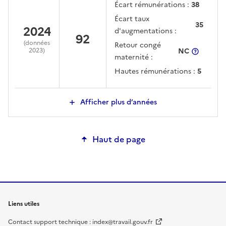
Écart rémunérations :
38
Écart taux
35
2024
d'augmentations :
92
(données
Retour congé
2023
)
NC
plus d'in
maternité :
Hautes rémunérations :
5
Afficher plus d’années
Haut de page
Liens utiles
Contact support technique : index@travail.gouv.fr