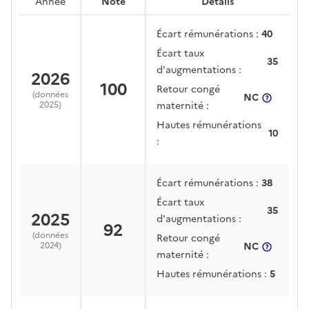
Année
Note
Détails
Écart rémunérations :
40
Écart taux
35
d'augmentations :
2026
100
Retour congé
(données
NC
plus d'in
2025
)
maternité :
Hautes rémunérations
10
:
Écart rémunérations :
38
Écart taux
35
2025
d'augmentations :
92
(données
Retour congé
2024
)
NC
plus d'in
maternité :
Hautes rémunérations :
5